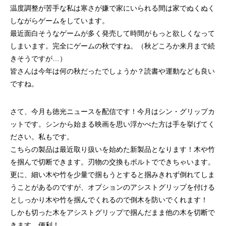
温度調整が苦手な私は寒さが嫌で家にいられる間は家でぬくぬく
しながらゲームをしています。
最近面白そうなゲームが多く発売して時間がもっと欲しくなって
しまいます。完全にゲームの秋ですね。（秋どころか来月まで続
きそうですが…）
皆さんは今年は何の秋だったでしょうか？読書や運動なども良い
ですね。
さて、今月も徳光ニュースを配信です！今月はシン・グリップカ
ットです。シンから始まる映画を思い浮かべた方は手を挙げてく
ださい。私もです。
こちらの製品は最近取り扱いを始めた新製品となります！木や竹
を掴んで切断できます。刃物の交換もボルトでできちゃいます。
更に、細い木や竹を少量で掴もうとすると掴みきれず倒れてしま
うことがあるのですが、オプションのアシストグリップを付ける
としっかり木や竹を掴んでくれるので倒木を防いでくれます！
しかも切った木をアシストグリップで掴んだまま他の木を切断で
きます。便利！